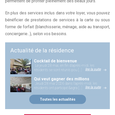
permettent de profiter pleinement des beaux jours.
En plus des services inclus dans votre loyer, vous pouvez
bénéficier de prestations de services à la carte ou sous
forme de forfait (blanchisserie, ménage, aide au transport,
conciergerie...), selon vos besoins.
Actualité de la résidence
Cocktail de bienvenue
Le jeudi 28 mai, en fin d’après-midi, les
lire la suite
résidents se sont réunis pou [...]
Qui veut gagner des millions
Jeudi 28 mai 2026 dans l’après-midi, les
lire la suite
résidents ont participé &agra [...]
Toutes les actualités